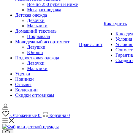
Все по 250 рубей и ниже
Мегараспродажа
Детская одежда
Девочки
Как купить
Мальчики
Домашний текстиль
Как сдел
Покрывала
Условия
Молодежный ассортимент
Прайс-лист
Условия
Девушки
Совмест
Юноши
Гарантия
Подростковая одежда
Скидки 
Девочки
Мальчики
Уценка
Новинки
Отзывы
Коллекции
Скидки оптовикам
Отложенные
0
Корзина
0