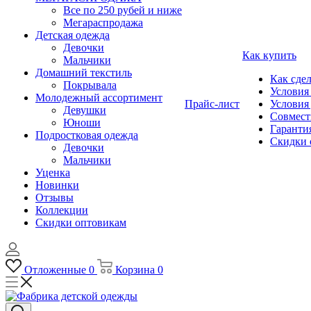
Все по 250 рубей и ниже
Мегараспродажа
Детская одежда
Девочки
Как купить
Мальчики
Домашний текстиль
Как сдел
Покрывала
Условия
Молодежный ассортимент
Прайс-лист
Условия
Девушки
Совмест
Юноши
Гарантия
Подростковая одежда
Скидки 
Девочки
Мальчики
Уценка
Новинки
Отзывы
Коллекции
Скидки оптовикам
Отложенные
0
Корзина
0