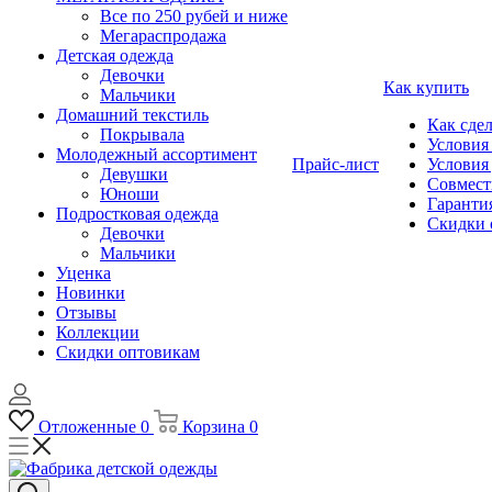
Все по 250 рубей и ниже
Мегараспродажа
Детская одежда
Девочки
Как купить
Мальчики
Домашний текстиль
Как сдел
Покрывала
Условия
Молодежный ассортимент
Прайс-лист
Условия
Девушки
Совмест
Юноши
Гарантия
Подростковая одежда
Скидки 
Девочки
Мальчики
Уценка
Новинки
Отзывы
Коллекции
Скидки оптовикам
Отложенные
0
Корзина
0