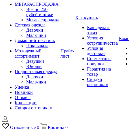
МЕГАРАСПРОДАЖА
Все по 250
рубей и ниже
Как купить
Мегараспродажа
Детская одежда
Как сделать
Девочки
заказ
Мальчики
Условия
Комп
Домашний текстиль
сотрудничества
Покрывала
Условия
Молодежный
Прайс-
доставки
ассортимент
лист
Совместные
Девушки
покупки
Юноши
Гарантия на
Подростковая одежда
товар
Девочки
Скидки
Мальчики
оптовикам
Уценка
Новинки
Отзывы
Коллекции
Скидки оптовикам
Отложенные
0
Корзина
0