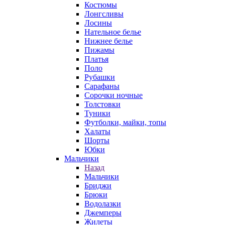
Костюмы
Лонгсливы
Лосины
Нательное белье
Нижнее белье
Пижамы
Платья
Поло
Рубашки
Сарафаны
Сорочки ночные
Толстовки
Туники
Футболки, майки, топы
Халаты
Шорты
Юбки
Мальчики
Назад
Мальчики
Бриджи
Брюки
Водолазки
Джемперы
Жилеты