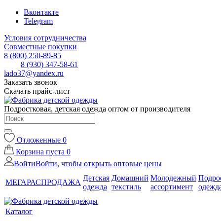
Вконтакте
Telegram
Условия сотрудничества
Совместные покупки
8 (800) 250-89-85
8 (930) 347-58-61
lado37@yandex.ru
Заказать звонок
Скачать прайс-лист
Подростковая, детская одежда оптом от производителя
Отложенные
0
Корзина
пуста
0
Войти
Войти, чтобы открыть оптовые цены
Детская
Домашний
Молодежный
Подро
МЕГАРАСПРОДАЖА
одежда
текстиль
ассортимент
одежд
Каталог