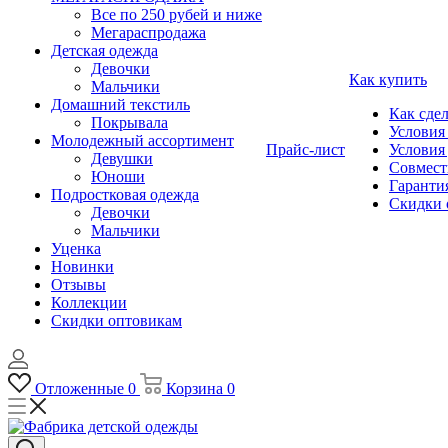
Все по 250 рубей и ниже
Мегараспродажа
Детская одежда
Девочки
Как купить
Мальчики
Домашний текстиль
Как сдел
Покрывала
Условия
Молодежный ассортимент
Прайс-лист
Условия
Девушки
Совмест
Юноши
Гарантия
Подростковая одежда
Скидки 
Девочки
Мальчики
Уценка
Новинки
Отзывы
Коллекции
Скидки оптовикам
Отложенные
0
Корзина
0