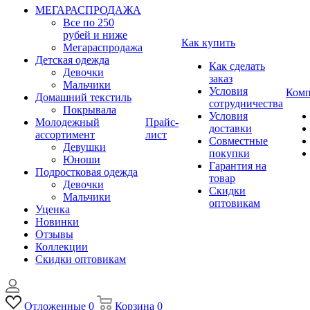
МЕГАРАСПРОДАЖА
Все по 250
рубей и ниже
Как купить
Мегараспродажа
Детская одежда
Как сделать
Девочки
заказ
Мальчики
Условия
Комп
Домашний текстиль
сотрудничества
Покрывала
Условия
Молодежный
Прайс-
доставки
ассортимент
лист
Совместные
Девушки
покупки
Юноши
Гарантия на
Подростковая одежда
товар
Девочки
Скидки
Мальчики
оптовикам
Уценка
Новинки
Отзывы
Коллекции
Скидки оптовикам
Отложенные
0
Корзина
0