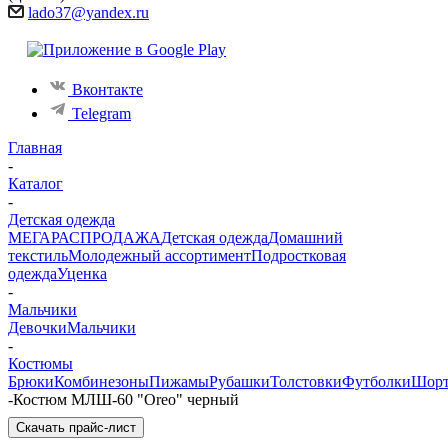
lado37@yandex.ru
Вконтакте
Telegram
Главная
-
Каталог
-
Детская одежда
МЕГАРАСПРОДАЖА
Детская одежда
Домашний
текстиль
Молодежный ассортимент
Подростковая
одежда
Уценка
-
Мальчики
Девочки
Мальчики
-
Костюмы
Брюки
Комбинезоны
Пижамы
Рубашки
Толстовки
Футболки
Шор
-
Костюм МЛШ-60 "Oreo" черный
Скачать прайс-лист