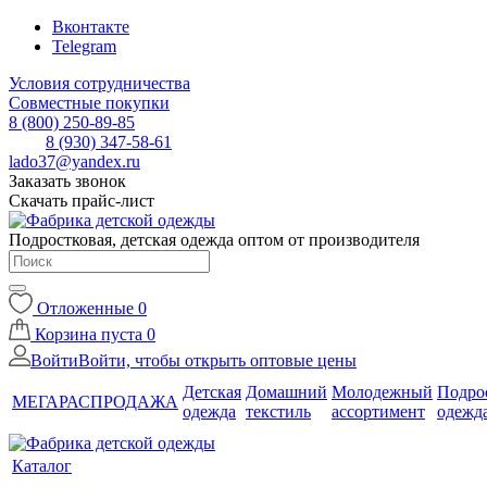
Вконтакте
Telegram
Условия сотрудничества
Совместные покупки
8 (800) 250-89-85
8 (930) 347-58-61
lado37@yandex.ru
Заказать звонок
Скачать прайс-лист
Подростковая, детская одежда оптом от производителя
Отложенные
0
Корзина
пуста
0
Войти
Войти, чтобы открыть оптовые цены
Детская
Домашний
Молодежный
Подро
МЕГАРАСПРОДАЖА
одежда
текстиль
ассортимент
одежд
Каталог