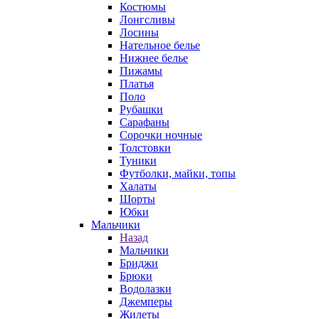
Костюмы
Лонгсливы
Лосины
Нательное белье
Нижнее белье
Пижамы
Платья
Поло
Рубашки
Сарафаны
Сорочки ночные
Толстовки
Туники
Футболки, майки, топы
Халаты
Шорты
Юбки
Мальчики
Назад
Мальчики
Бриджи
Брюки
Водолазки
Джемперы
Жилеты