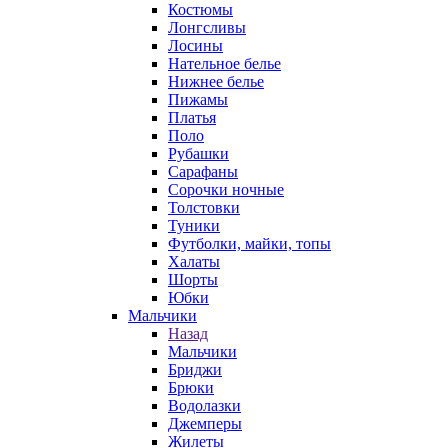
Костюмы
Лонгсливы
Лосины
Нательное белье
Нижнее белье
Пижамы
Платья
Поло
Рубашки
Сарафаны
Сорочки ночные
Толстовки
Туники
Футболки, майки, топы
Халаты
Шорты
Юбки
Мальчики
Назад
Мальчики
Бриджи
Брюки
Водолазки
Джемперы
Жилеты