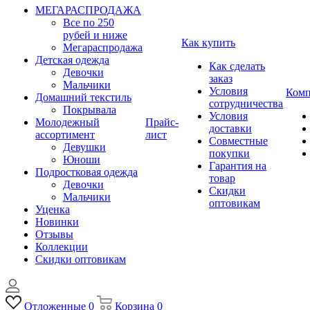
МЕГАРАСПРОДАЖА
Все по 250
рубей и ниже
Как купить
Мегараспродажа
Детская одежда
Как сделать
Девочки
заказ
Мальчики
Условия
Комп
Домашний текстиль
сотрудничества
Покрывала
Условия
Молодежный
Прайс-
доставки
ассортимент
лист
Совместные
Девушки
покупки
Юноши
Гарантия на
Подростковая одежда
товар
Девочки
Скидки
Мальчики
оптовикам
Уценка
Новинки
Отзывы
Коллекции
Скидки оптовикам
Отложенные
0
Корзина
0