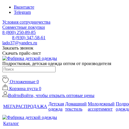
Вконтакте
Telegram
Условия сотрудничества
Совместные покупки
8 (800) 250-89-85
8 (930) 347-58-61
lado37@yandex.ru
Заказать звонок
Скачать прайс-лист
Подростковая, детская одежда оптом от производителя
Отложенные
0
Корзина
пуста
0
Войти
Войти, чтобы открыть оптовые цены
Детская
Домашний
Молодежный
Подро
МЕГАРАСПРОДАЖА
одежда
текстиль
ассортимент
одежд
Каталог