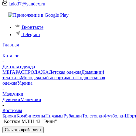
lado37@yandex.ru
Вконтакте
Telegram
Главная
-
Каталог
-
Детская одежда
МЕГАРАСПРОДАЖА
Детская одежда
Домашний
текстиль
Молодежный ассортимент
Подростковая
одежда
Уценка
-
Мальчики
Девочки
Мальчики
-
Костюмы
Брюки
Комбинезоны
Пижамы
Рубашки
Толстовки
Футболки
Шор
-
Костюм МЛШ-43 "Энди"
Скачать прайс-лист