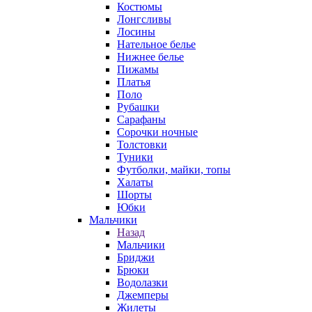
Костюмы
Лонгсливы
Лосины
Нательное белье
Нижнее белье
Пижамы
Платья
Поло
Рубашки
Сарафаны
Сорочки ночные
Толстовки
Туники
Футболки, майки, топы
Халаты
Шорты
Юбки
Мальчики
Назад
Мальчики
Бриджи
Брюки
Водолазки
Джемперы
Жилеты