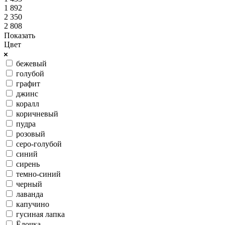
1 892
2 350
2 808
Показать
Цвет
бежевый
голубой
графит
джинс
коралл
коричневый
пудра
розовый
серо-голубой
синий
сирень
темно-синий
черный
лаванда
капучино
гусиная лапка
Ёлочка