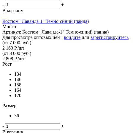
-
+
В корзину
Костюм "Лаванда-1" Темно-синий (панда)
Много
Артикул: Костюм "Лаванда-1" Темно-синий (панда)
Для просмотра оптовых цен -
войдите
или
зарегистрируйтесь
(от 7 000 руб.)
2 160
Р.
/шт
(от 3 000 руб.)
2 808
Р.
/шт
Рост
134
146
158
164
170
Размер
36
-
+
В корзину