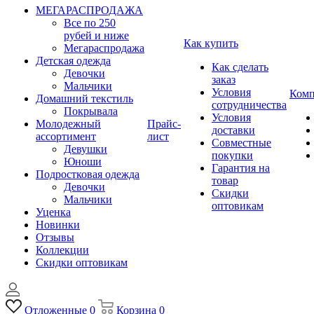
МЕГАРАСПРОДАЖА
Все по 250
рубей и ниже
Как купить
Мегараспродажа
Детская одежда
Как сделать
Девочки
заказ
Мальчики
Условия
Комп
Домашний текстиль
сотрудничества
Покрывала
Условия
Молодежный
Прайс-
доставки
ассортимент
лист
Совместные
Девушки
покупки
Юноши
Гарантия на
Подростковая одежда
товар
Девочки
Скидки
Мальчики
оптовикам
Уценка
Новинки
Отзывы
Коллекции
Скидки оптовикам
Отложенные
0
Корзина
0