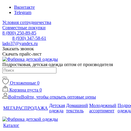
Вконтакте
Telegram
Условия сотрудничества
Совместные покупки
8 (800) 250-89-85
8 (930) 347-58-61
lado37@yandex.ru
Заказать звонок
Скачать прайс-лист
Подростковая, детская одежда оптом от производителя
Отложенные
0
Корзина
пуста
0
Войти
Войти, чтобы открыть оптовые цены
Детская
Домашний
Молодежный
Подро
МЕГАРАСПРОДАЖА
одежда
текстиль
ассортимент
одежд
Каталог