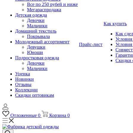
Все по 250 рубей и ниже
Мегараспродажа
Детская одежда
Девочки
Как купить
Мальчики
Домашний текстиль
Как сдел
Покрывала
Условия
Молодежный ассортимент
Прайс-лист
Условия
Девушки
Совмест
Юноши
Гарантия
Подростковая одежда
Скидки 
Девочки
Мальчики
Уценка
Новинки
Отзывы
Коллекции
Скидки оптовикам
Отложенные
0
Корзина
0