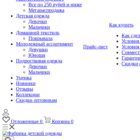
Все по 250 рубей и ниже
Мегараспродажа
Детская одежда
Девочки
Как купить
Мальчики
Домашний текстиль
Как сдел
Покрывала
Условия
Молодежный ассортимент
Прайс-лист
Условия
Девушки
Совмест
Юноши
Гарантия
Подростковая одежда
Скидки 
Девочки
Мальчики
Уценка
Новинки
Отзывы
Коллекции
Скидки оптовикам
Отложенные
0
Корзина
0