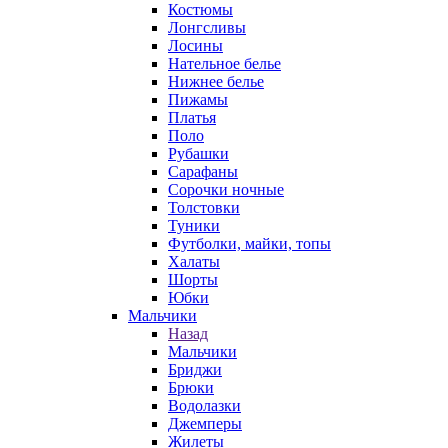
Костюмы
Лонгсливы
Лосины
Нательное белье
Нижнее белье
Пижамы
Платья
Поло
Рубашки
Сарафаны
Сорочки ночные
Толстовки
Туники
Футболки, майки, топы
Халаты
Шорты
Юбки
Мальчики
Назад
Мальчики
Бриджи
Брюки
Водолазки
Джемперы
Жилеты