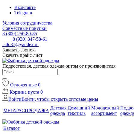
Вконтакте
Telegram
Условия сотрудничества
Совместные покупки
8 (800) 250-89-85
8 (930) 347-58-61
lado37@yandex.ru
Заказать звонок
Скачать прайс-лист
Подростковая, детская одежда оптом от производителя
Отложенные
0
Корзина
пуста
0
Войти
Войти, чтобы открыть оптовые цены
Детская
Домашний
Молодежный
Подро
МЕГАРАСПРОДАЖА
одежда
текстиль
ассортимент
одежд
Каталог