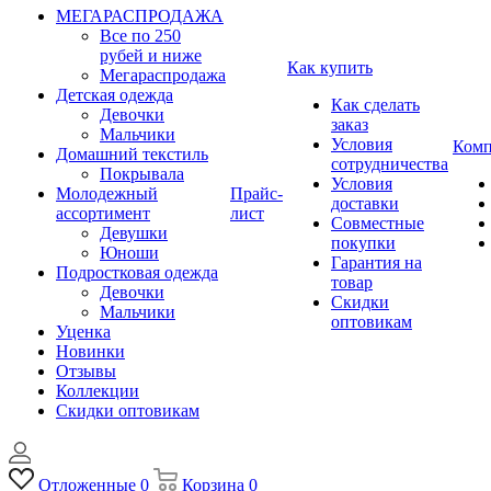
МЕГАРАСПРОДАЖА
Все по 250
рубей и ниже
Как купить
Мегараспродажа
Детская одежда
Как сделать
Девочки
заказ
Мальчики
Условия
Комп
Домашний текстиль
сотрудничества
Покрывала
Условия
Молодежный
Прайс-
доставки
ассортимент
лист
Совместные
Девушки
покупки
Юноши
Гарантия на
Подростковая одежда
товар
Девочки
Скидки
Мальчики
оптовикам
Уценка
Новинки
Отзывы
Коллекции
Скидки оптовикам
Отложенные
0
Корзина
0